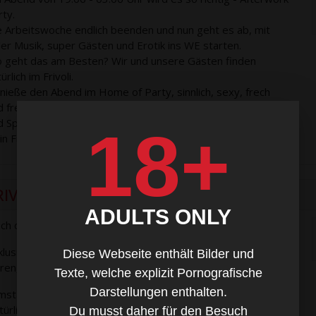
rty.
e Arbeitswoche endlich beenden und nun geht es ab, mit
ller Musik, super Gästen und Erotik ins WE starten.
 geht das am Besten? Wir und unsere Gästen finden
ürlich im Frivoli.
nieße den Abend im Home of Party, sinnlich, sexy, frech
d frei ist auch dieser Abend, nur eben mit ganz viel Party
d Spaß.
18+
in Frivoli Team
RIVOLI Pärchenabend
ADULTS ONLY
ch die Hände Wochenende !
klusiv für Paare und Damen. Bieliebt und seit über 25
Diese Webseite enthält Bilder und
hren, ein Highlight jeden 2. und 4.Samstag im Monat.
Texte, welche explizit Pornografische
Darstellungen enthalten.
mstag Nacht kann so sinnlich, sexy, frech und frei sein. Wo?
ürlich im Frivoli. Gut, besser, Frivoli - Samstag Nacht.
Du musst daher für den Besuch