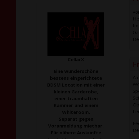
vo
He
Im
Ga
De
CellarX
Fr
Eine wunderschöne
Am
bestens eingerichtete
Wo
BDSM Location mit einer
Sp
kleinen Garderobe,
Sei
einer traumhaften
Ob 
Kammer und einem
Le
Whiteroom.
Separat gegen
Fee
Voranmeldung mietbar.
De
Für nähere Auskünfte