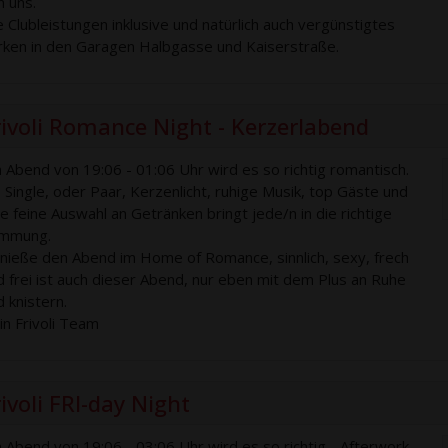
n uns.
le Clubleistungen inklusive und natürlich auch vergünstigtes
rken in den Garagen Halbgasse und Kaiserstraße.
rivoli Romance Night - Kerzerlabend
 Abend von 19:06 - 01:06 Uhr wird es so richtig romantisch.
 Single, oder Paar, Kerzenlicht, ruhige Musik, top Gäste und
ne feine Auswahl an Getränken bringt jede/n in die richtige
immung.
nieße den Abend im Home of Romance, sinnlich, sexy, frech
d frei ist auch dieser Abend, nur eben mit dem Plus an Ruhe
d knistern.
in Frivoli Team
ivoli FRI-day Night
 Abend von 19:06 - 03:06 Uhr wird es so richtig - Afterwork