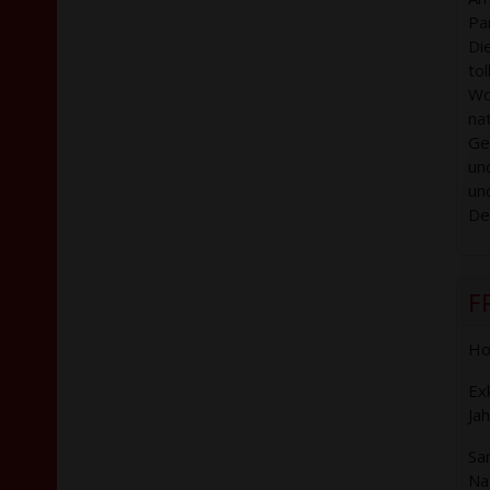
Pa
Di
to
Wo
nat
Ge
un
un
De
F
Ho
Ex
Ja
Sa
Nat