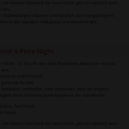
S.: ein kleines Geschenk für neue Gäste gibt es natürlich auch
n uns.
le Clubleistungen inklusive und natürlich auch vergünstigtes
rken in den Garagen Halbgasse und Kaiserstraße.
ivoli X-Plore Night
n 19:06 - 01:06 Uhr der wohl flexibelste Abend der Woche
 uns.
eziell für EINSTEIGER!
 ganz wie du bist.
bekleidet, verkleidet, oder entkleidet. Alles ist möglich.
diglich deine Straßenschuhe bleiben in der Garderobe.
l free, feel Frivoli
n Frivoli
S.: ein kleines Geschenk für neue Gäste gibt es natürlich auch