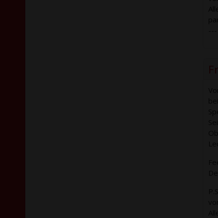
Al
pa
---
Fr
Vo
bei
Sp
Sei
Ob 
Le
Fee
Dei
P.
vo
Al