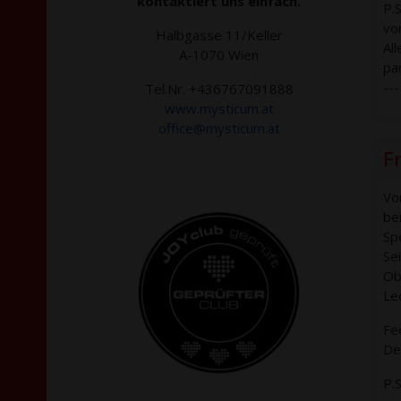
kontaktiert uns einfach.
P.
vo
Halbgasse 11/Keller
Al
A-1070 Wien
pa
---
Tel.Nr. +436767091888
www.mysticum.at
office@mysticum.at
Fr
Vo
bei
Sp
Sei
Ob 
Le
Fee
Dei
P.