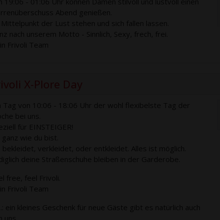
n 19:06 - 01:06 Uhr können Damen stilvoll und lustvoll einen
rrenüberschuss Abend genießen.
 Mittelpunkt der Lust stehen und sich fallen lassen.
nz nach unserem Motto - Sinnlich, Sexy, frech, frei.
in Frivoli Team
ivoli X-Plore Day
 Tag von 10:06 - 18:06 Uhr der wohl flexibelste Tag der
che bei uns.
eziell für EINSTEIGER!
 ganz wie du bist.
bekleidet, verkleidet, oder entkleidet. Alles ist möglich.
diglich deine Straßenschuhe bleiben in der Garderobe.
l free, feel Frivoli.
in Frivoli Team
S.: ein kleines Geschenk für neue Gäste gibt es natürlich auch
n uns.