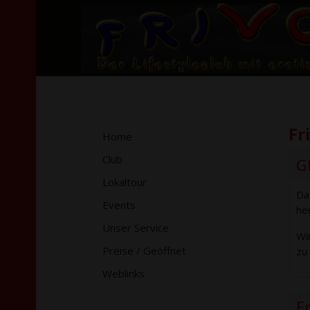
Fr
Home
Club
G
Lokaltour
Da
Events
he
Unser Service
Wi
Preise / Geöffnet
zu
Weblinks
F