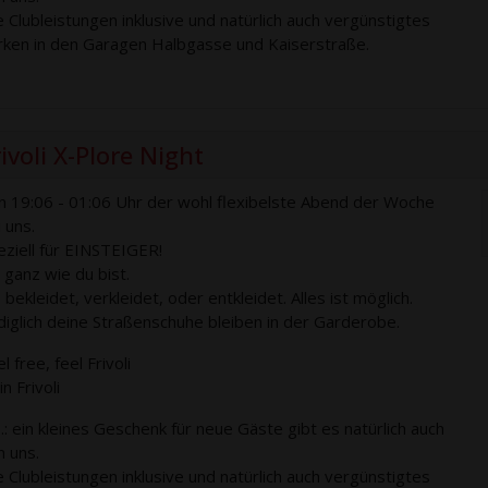
le Clubleistungen inklusive und natürlich auch vergünstigtes
rken in den Garagen Halbgasse und Kaiserstraße.
ivoli X-Plore Night
n 19:06 - 01:06 Uhr der wohl flexibelste Abend der Woche
 uns.
eziell für EINSTEIGER!
 ganz wie du bist.
bekleidet, verkleidet, oder entkleidet. Alles ist möglich.
diglich deine Straßenschuhe bleiben in der Garderobe.
l free, feel Frivoli
n Frivoli
S.: ein kleines Geschenk für neue Gäste gibt es natürlich auch
n uns.
le Clubleistungen inklusive und natürlich auch vergünstigtes