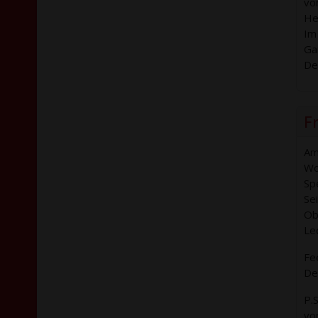
vo
He
Im
Ga
De
Fr
Am
Wo
Sp
Sei
Ob 
Le
Fee
De
P.
vo