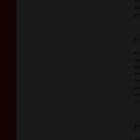
vo
Al
pa
F
Am
Ob
ei
St
Ge
un
un
De
Fr
Am