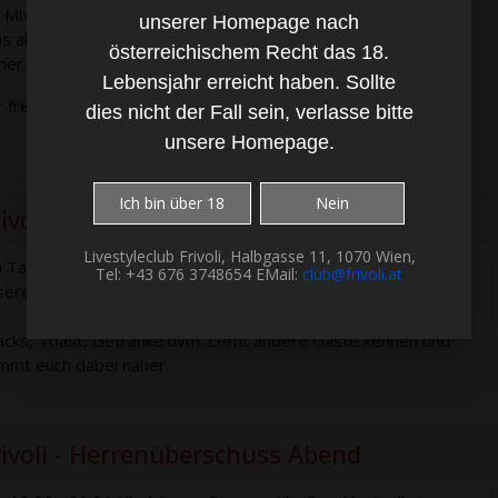
 Mix aus Kennenlernen, Flirt, Musik, Tanz, knistern und .... .
unserer Homepage nach
s alles geschieht bleibt ganz euch überlassen. Wir haben
österreichischem Recht das 18.
cher den passenden Raum für euch.
Lebensjahr erreicht haben. Sollte
r freuen uns auf euch
dies nicht der Fall sein, verlasse bitte
unsere Homepage.
Ich bin über 18
Nein
ivoli CHILLAX 'n' SEX
Livestyleclub Frivoli, Halbgasse 11, 1070 Wien,
 Tag von 10:06 - 22:06 Uhr kannst du in vollen Zügen
Tel: +43 676 3748654 EMail:
club@frivoli.at
seren Club genießen.
acks, Toast, Getränke uvm. Lernt andere Gäste kennen und
mmt euch dabei näher.
rivoli - Herrenüberschuss Abend