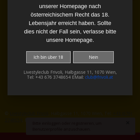
unserer Homepage nach
Diese Webseite enthält Bilder und Texte,
welche explizit Pornografische
österreichischem Recht das 18.
Darstellungen enthalten.
Lebensjahr erreicht haben. Sollte
Du musst daher für den Besuch unserer
Homepage nach österreichischem Recht das
dies nicht der Fall sein, verlasse bitte
18. Lebensjahr erreicht haben. Sollte dies
unsere Homepage.
nicht der Fall sein, verlasse bitte unsere
Homepage.
Ich bin über 18
Nein
Livestyleclub Frivoli, Halbgasse 11, 1070 Wien,
Tel: +43 676 3748654 EMail:
club@frivoli.at
©
Livestyleclub Frivoli
, Halbgasse 11, 1070 Wien, Tel:
+43 (676)
3748654
, EMail:
office@frivoli.at
-
Impressum
×
danger
Bitte einloggen oder registrieren, um
Benutzerprofile anzuschauen.