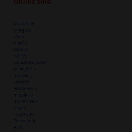
Online sind
Marazali07
Morgana
xTom
Kuki78
Nata55
richi39
wonderboywien
johnny58 +
markus__
sinda68
Alcapone76
megalatte
martin1982
tanant
Foxy1230
Genussbub
Rick