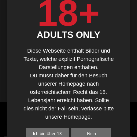
18+
Rico
TheManWhoCan
SabineThomas
Michi 1230
ADULTS ONLY
mai1642
Vallora
tommy69
Diese Webseite enthält Bilder und
RobsiWien
Texte, welche explizit Pornografische
RabbitAndy
malecek
Darstellungen enthalten.
Johnny
Du musst daher für den Besuch
Charly68
unserer Homepage nach
österreichischem Recht das 18.
Lebensjahr erreicht haben. Sollte
dies nicht der Fall sein, verlasse bitte
unsere Homepage.
Login
Ich bin über 18
Nein