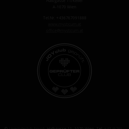
Halbgasse 11/Keller
A-1070 Wien
Tel.Nr. +436767091888
www.mysticum.at
office@mysticum.at
©
Livestyleclub Frivoli
, Halbgasse 11, 1070 Wien, Tel:
+43 (676)