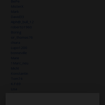
BePe
MisterX
Mark
David33
Alph@_bull_12
roberto1960
Boring
sir_thomas76
chiara
Lupo1200
bonneville
Manii
1Marc_neu
Michl
Konstantin
Tom74
K.F.69
Lisa
pbi77
Pool
LXCH91