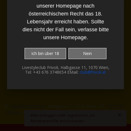
unserer Homepage nach
Diese Webseite enthält Bilder und Texte,
welche explizit Pornografische
österreichischem Recht das 18.
Darstellungen enthalten.
Lebensjahr erreicht haben. Sollte
Du musst daher für den Besuch unserer
Homepage nach österreichischem Recht das
dies nicht der Fall sein, verlasse bitte
18. Lebensjahr erreicht haben. Sollte dies
unsere Homepage.
nicht der Fall sein, verlasse bitte unsere
Homepage.
Ich bin über 18
Nein
Livestyleclub Frivoli, Halbgasse 11, 1070 Wien,
Tel: +43 676 3748654 EMail:
club@frivoli.at
©
Livestyleclub Frivoli
, Halbgasse 11, 1070 Wien, Tel:
+43 (676)
3748654
, EMail:
office@frivoli.at
-
Impressum
×
danger
Bitte einloggen oder registrieren, um
Benutzerprofile anzuschauen.