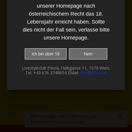
unserer Homepage nach
Diese Webseite enthält Bilder und Texte,
welche explizit Pornografische
österreichischem Recht das 18.
Darstellungen enthalten.
Lebensjahr erreicht haben. Sollte
Du musst daher für den Besuch unserer
Homepage nach österreichischem Recht das
dies nicht der Fall sein, verlasse bitte
18. Lebensjahr erreicht haben. Sollte dies
unsere Homepage.
nicht der Fall sein, verlasse bitte unsere
Homepage.
Ich bin über 18
Nein
Livestyleclub Frivoli, Halbgasse 11, 1070 Wien,
Tel: +43 676 3748654 EMail:
club@frivoli.at
©
Livestyleclub Frivoli
, Halbgasse 11, 1070 Wien, Tel:
+43 (676)
3748654
, EMail:
office@frivoli.at
-
Impressum
×
danger
Bitte einloggen oder registrieren, um
Benutzerprofile anzuschauen.