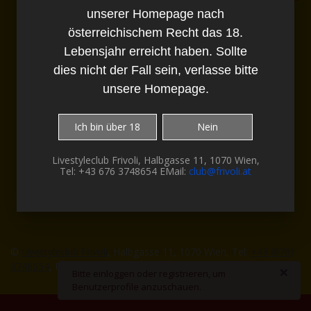
unserer Homepage nach
Diese Webseite enthält Bilder und Texte,
welche explizit Pornografische
österreichischem Recht das 18.
Darstellungen enthalten.
Lebensjahr erreicht haben. Sollte
Du musst daher für den Besuch unserer
Homepage nach österreichischem Recht das
dies nicht der Fall sein, verlasse bitte
18. Lebensjahr erreicht haben. Sollte dies
unsere Homepage.
nicht der Fall sein, verlasse bitte unsere
Homepage.
Ich bin über 18
Nein
Livestyleclub Frivoli, Halbgasse 11, 1070 Wien,
Tel: +43 676 3748654 EMail:
club@frivoli.at
©
Livestyleclub Frivoli
, Halbgasse 11, 1070 Wien, Tel:
+43 (676)
3748654
, EMail:
office@frivoli.at
-
Impressum
×
danger
Bitte einloggen oder registrieren, um
Benutzerprofile anzuschauen.