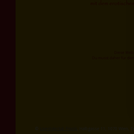
Diese Webs
Du musst daher für den
©
Livestyleclub Frivoli
, Halbgasse 11, 1070 Wien, T