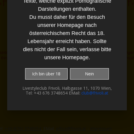
Texte, welche explizit Pornografische
Darstellungen enthalten.
Du musst daher für den Besuch
unserer Homepage nach
österreichischem Recht das 18.
Lebensjahr erreicht haben. Sollte
dies nicht der Fall sein, verlasse bitte
eite enthält Bilder und Texte, welche explizit Pornografische Darstellungen
unsere Homepage.
 Besuch unserer Homepage nach österreichischem Recht das 18. Lebensjahr
dies nicht der Fall sein, verlasse bitte unsere Homepage.
Ich bin über 18
Nein
Livestyleclub Frivoli, Halbgasse 11, 1070 Wien,
Tel: +43 676 3748654 EMail:
club@frivoli.at
el:
+43 (676) 3748654
, EMail:
office@frivoli.at
-
Impressum