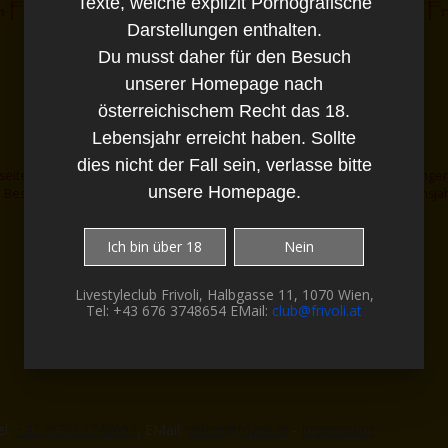
Texte, welche explizit Pornografische
Darstellungen enthalten.
Du musst daher für den Besuch
unserer Homepage nach
österreichischem Recht das 18.
Lebensjahr erreicht haben. Sollte
dies nicht der Fall sein, verlasse bitte
eite enthält Bilder und Texte, welche explizit Pornografische Darstellungen
unsere Homepage.
 Besuch unserer Homepage nach österreichischem Recht das 18. Lebensjahr
dies nicht der Fall sein, verlasse bitte unsere Homepage.
Ich bin über 18
Nein
Livestyleclub Frivoli, Halbgasse 11, 1070 Wien,
Tel: +43 676 3748654 EMail:
club@frivoli.at
el:
+43 (676) 3748654
, EMail:
office@frivoli.at
-
Impressum