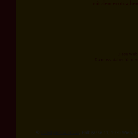
Diese Webs
Du musst daher für den
©
Livestyleclub Frivoli
, Halbgasse 11, 1070 Wien, T