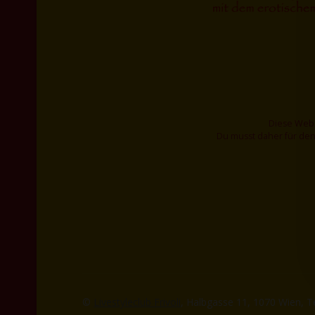
Diese Webs
Du musst daher für den
©
Livestyleclub Frivoli
, Halbgasse 11, 1070 Wien, T