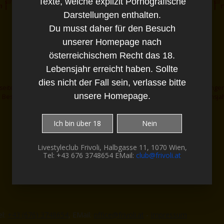
Texte, welche explizit Pornografische
Darstellungen enthalten.
Du musst daher für den Besuch
unserer Homepage nach
österreichischem Recht das 18.
Lebensjahr erreicht haben. Sollte
dies nicht der Fall sein, verlasse bitte
eite enthält Bilder und Texte, welche explizit Pornografische Darstellungen
unsere Homepage.
 Besuch unserer Homepage nach österreichischem Recht das 18. Lebensjahr
dies nicht der Fall sein, verlasse bitte unsere Homepage.
Ich bin über 18
Nein
Livestyleclub Frivoli, Halbgasse 11, 1070 Wien,
Tel: +43 676 3748654 EMail:
club@frivoli.at
el:
+43 (676) 3748654
, EMail:
office@frivoli.at
-
Impressum