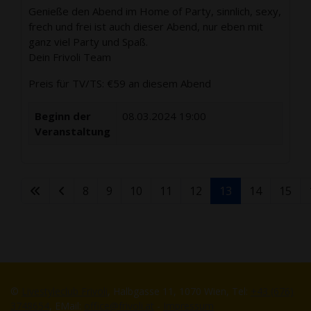
Genieße den Abend im Home of Party, sinnlich, sexy,
frech und frei ist auch dieser Abend, nur eben mit
ganz viel Party und Spaß.
Dein Frivoli Team
Preis für TV/TS: €59 an diesem Abend
Beginn der
08.03.2024 19:00
Veranstaltung
8
9
10
11
12
13
14
15
©
Livestyleclub Frivoli
, Halbgasse 11, 1070 Wien, Tel:
+43 (676)
3748654
, EMail:
office@frivoli.at
-
Impressum