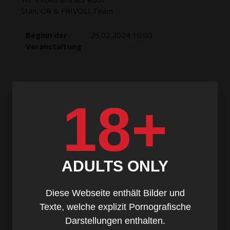
Stan, Olli & FRIVOLI Team
Beginn der
26.02.2024 10:00
Veranstaltung
Frivoli - Herrenüberschuss Abend
18+
von 19:06 - 01:06 Uhr können Damen stilvoll und
lustvoll einen Herrenüberschuss Abend genießen.
Im Mittelpunkt der Lust stehen und sich fallen lassen.
Ganz nach unserem Motto - Sinnlich, Sexy, frech, frei.
Dein Frivoli Team
ADULTS ONLY
Beginn der
27.02.2024 19:00
Diese Webseite enthält Bilder und
Veranstaltung
Texte, welche explizit Pornografische
Darstellungen enthalten.