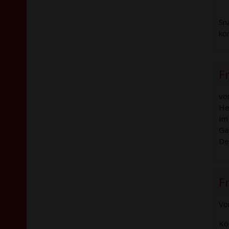
Sn
ko
F
vo
He
Im
Ga
De
F
Vo
Kö