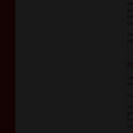
di
gu
da
Dei
Ge
Mi
P
La
de
NU
Vo
ge
Pe
sc