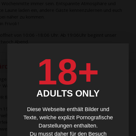
e Wochenmitte immer sein. Entspannte Atmosphäre und
te Laune laden ein, andere Gäste kennenzulernen und euch
bei näher zu kommen.
n Frivoli !
öffnet von 10:06 -18:06 Uhr. Ab 19:06Uhr beginnt unser
ttwoch Abend.
18+
ärchenabend am Mittwoch
nge gewünscht und nun ist er da, der Pärchenabend unter
r Woche im Frivoli.
ADULTS ONLY
R für Paare und Damen.
n 19:06 - 01:06 Uhr den Abend sinnlich, sexy, frech und frei
Diese Webseite enthält Bilder und
nießen.
Texte, welche explizit Pornografische
rfekt für EINSTEIGER und alle die es am WE vielleicht nur
Darstellungen enthalten.
hwer zu uns schaffen.
Du musst daher für den Besuch