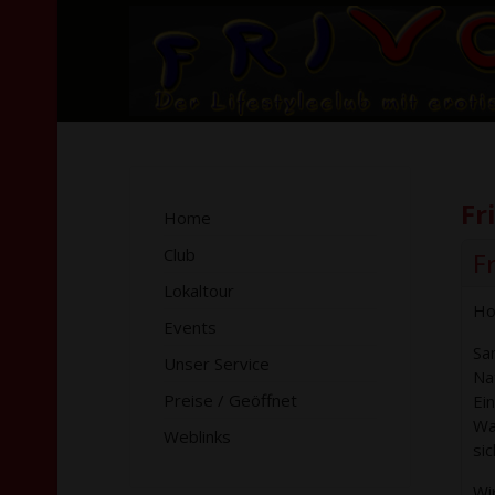
Fr
Home
Club
F
Lokaltour
Ho
Events
Sa
Unser Service
Nat
Preise / Geöffnet
Ein
Wa
Weblinks
si
Wi