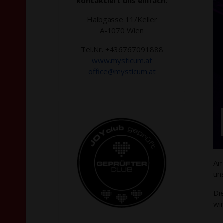
kontaktiert uns einfach.
Halbgasse 11/Keller
A-1070 Wien
Tel.Nr. +436767091888
www.mysticum.at
office@mysticum.at
Am
un
Di
wir