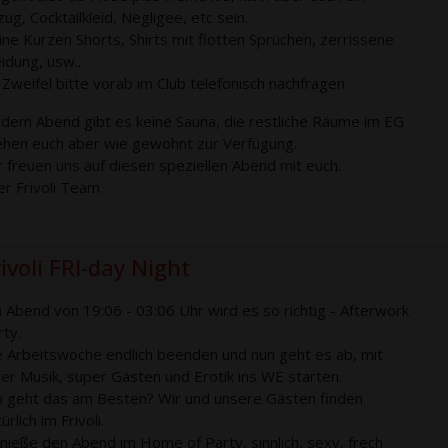
ug, Cocktailkleid, Negligee, etc sein.
ine Kurzen Shorts, Shirts mit flotten Sprüchen, zerrissene
eidung, usw..
 Zweifel bitte vorab im Club telefonisch nachfragen.
 dem Abend gibt es keine Sauna, die restliche Räume im EG
ehen euch aber wie gewohnt zur Verfügung.
r freuen uns auf diesen speziellen Abend mit euch.
er Frivoli Team
ivoli FRI-day Night
 Abend von 19:06 - 03:06 Uhr wird es so richtig - Afterwork
rty.
e Arbeitswoche endlich beenden und nun geht es ab, mit
ller Musik, super Gästen und Erotik ins WE starten.
 geht das am Besten? Wir und unsere Gästen finden
ürlich im Frivoli.
nieße den Abend im Home of Party, sinnlich, sexy, frech