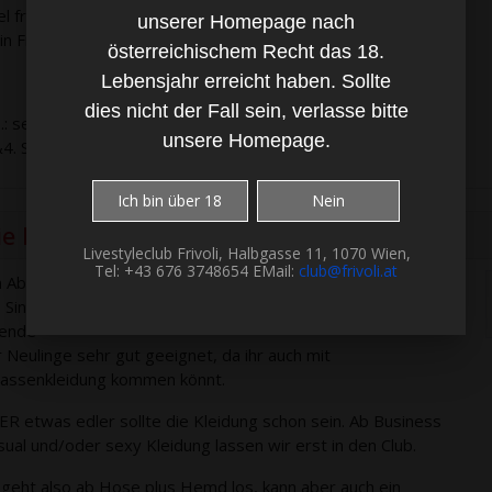
l free, feel Frivoli
unserer Homepage nach
n Frivoli
österreichischem Recht das 18.
Lebensjahr erreicht haben. Sollte
dies nicht der Fall sein, verlasse bitte
S.: selbstverständlich bleiben unsere Pärchenabende jeden
unsere Homepage.
&4. Samstag im Monat weiter erhalten.
Ich bin über 18
Nein
ie Nacht der Begegnung
Livestyleclub Frivoli, Halbgasse 11, 1070 Wien,
Tel: +43 676 3748654 EMail:
club@frivoli.at
 Abend von 19:06 - 01:06 Uhr wird es so richtig knisternd.
 Single, oder Paar, einer unserer sinnlich, sexy, und freieste
ende
r Neulinge sehr gut geeignet, da ihr auch mit
rassenkleidung kommen könnt.
ER etwas edler sollte die Kleidung schon sein. Ab Business
sual und/oder sexy Kleidung lassen wir erst in den Club.
 geht also ab Hose plus Hemd los, kann aber auch ein