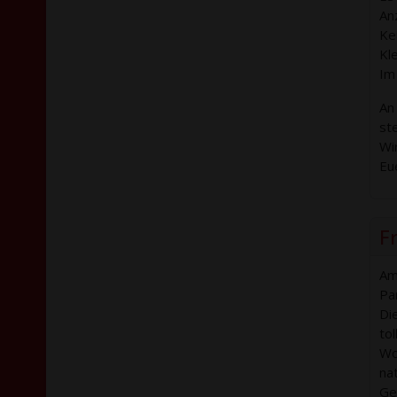
Anz
Ke
Kl
Im
An
st
Wi
Eu
Fr
Am
Pa
Di
to
Wo
nat
Ge