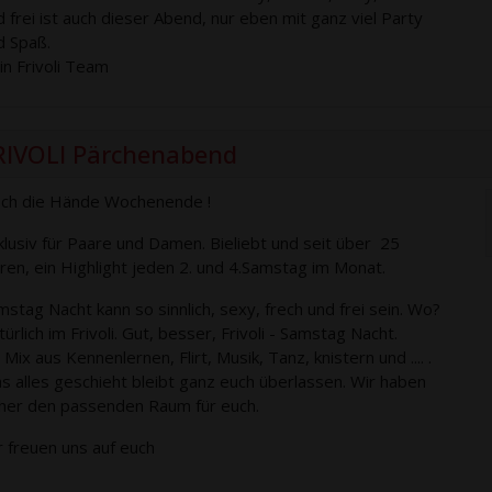
d frei ist auch dieser Abend, nur eben mit ganz viel Party
d Spaß.
in Frivoli Team
RIVOLI Pärchenabend
ch die Hände Wochenende !
klusiv für Paare und Damen. Bieliebt und seit über 25
hren, ein Highlight jeden 2. und 4.Samstag im Monat.
mstag Nacht kann so sinnlich, sexy, frech und frei sein. Wo?
ürlich im Frivoli. Gut, besser, Frivoli - Samstag Nacht.
 Mix aus Kennenlernen, Flirt, Musik, Tanz, knistern und .... .
s alles geschieht bleibt ganz euch überlassen. Wir haben
cher den passenden Raum für euch.
r freuen uns auf euch