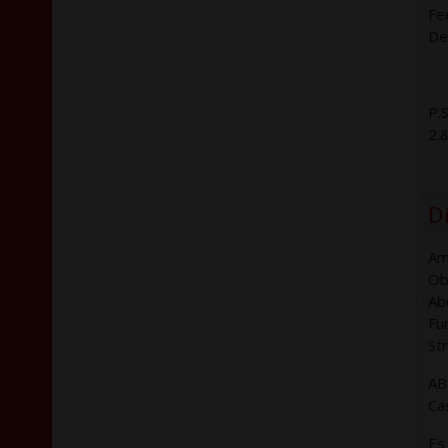
Fee
Dei
P.
2.
D
Am
Ob
Ab
Fü
St
AB
Ca
Es