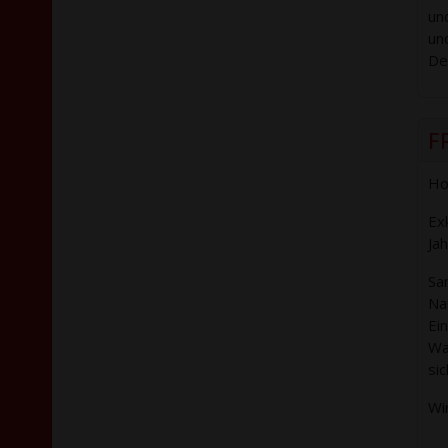
un
un
De
F
Ho
Ex
Ja
Sa
Nat
Ein
Wa
si
Wi