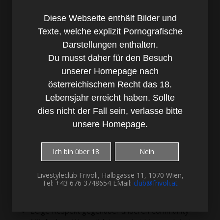
Neigungen und Vorlieben.
Diese Webseite enthält Bilder und
Folgende Regeln müssen beachtet werden, damit
Texte, welche explizit Pornografische
alle ihren Spaß haben:
Darstellungen enthalten.
Du musst daher für den Besuch
Bevor du jemanden in der Community anschreibst,
unserer Homepage nach
solltest du dir das Profil des Users ansehen.
österreichischem Recht das 18.
Versuche nicht andere zu einem Treffen oder
Lebensjahr erreicht haben. Sollte
einem Abenteuer zu überreden. Akzeptiere ein
dies nicht der Fall sein, verlasse bitte
Nein des anderen.
Fragen wie, "Suche eine Sie", "Wer will ficken",
unsere Homepage.
"welches Paar will uns", usw., sind allgemein
verpönt und sollten nicht verwendet werden.
Ich bin über 18
Nein
Mit plumpen Anmachen kommt man nicht weit.
Frage nicht sofort jeden aus, auch wenn du viel
Livestyleclub Frivoli, Halbgasse 11, 1070 Wien,
über den anderen wissen möchtest, warte bis sich
Tel: +43 676 3748654 EMail:
club@frivoli.at
das von selbst ergibt, zB, indem ich ein bisschen
von mir erzähle.
Zeige Respekt gegenüber anderen Community-