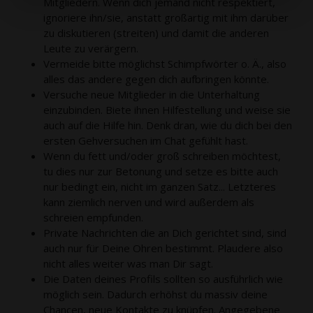
Mitgliedern. Wenn dich jemand nicht respektiert,
ignoriere ihn/sie, anstatt großartig mit ihm darüber
zu diskutieren (streiten) und damit die anderen
Leute zu verärgern.
Vermeide bitte möglichst Schimpfwörter o. Ä., also
alles das andere gegen dich aufbringen könnte.
Versuche neue Mitglieder in die Unterhaltung
einzubinden. Biete ihnen Hilfestellung und weise sie
auch auf die Hilfe hin. Denk dran, wie du dich bei den
ersten Gehversuchen im Chat gefühlt hast.
Wenn du fett und/oder groß schreiben möchtest,
tu dies nur zur Betonung und setze es bitte auch
nur bedingt ein, nicht im ganzen Satz... Letzteres
kann ziemlich nerven und wird außerdem als
schreien empfunden.
Private Nachrichten die an Dich gerichtet sind, sind
auch nur für Deine Ohren bestimmt. Plaudere also
nicht alles weiter was man Dir sagt.
Die Daten deines Profils sollten so ausführlich wie
möglich sein. Dadurch erhöhst du massiv deine
Chancen, neue Kontakte zu knüpfen. Angegebene